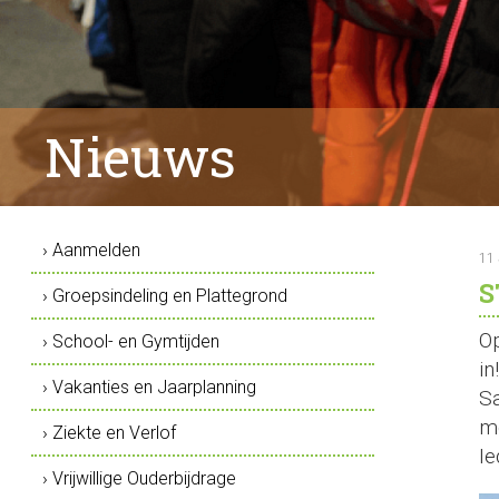
Nieuws
› Aanmelden
11
S
› Groepsindeling en Plattegrond
Op
› School- en Gymtijden
in
› Vakanties en Jaarplanning
Sa
me
› Ziekte en Verlof
Ie
› Vrijwillige Ouderbijdrage