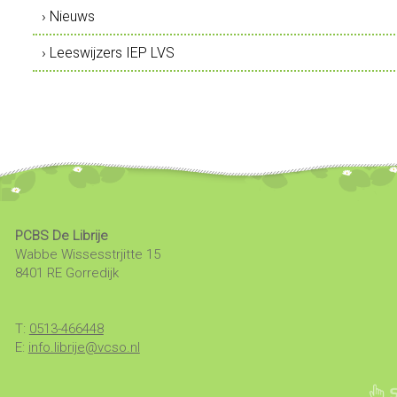
› Nieuws
› Leeswijzers IEP LVS
PCBS De Librije
Wabbe Wissesstrjitte 15
8401 RE Gorredijk
T:
0513-466448
E:
info.librije@vcso.nl