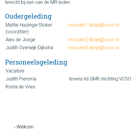
terecht bij een van de MR-leden:
Oudergeleding
Mattie Huizinga-Stoker
mrouder1.librije@vcso.nl
(voorzitter)
Alex de Jonge
mrouder2.librije@vcso.nl
Judith Overwijk-Dijkstra
mrouder3.librije@vcso
.nl
Personeelsgeleding
Vacature
Judith Piersma
tevens lid GMR stichting VCSO
Krista de Vries
› Welkom