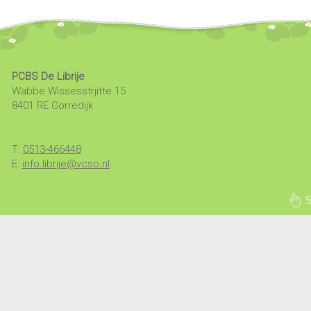
PCBS De Librije
Wabbe Wissesstrjitte 15
8401 RE Gorredijk
T:
0513-466448
E:
info.librije@vcso.nl