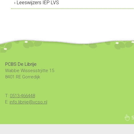
› Leeswijzers IEP LVS
PCBS De Librije
Wabbe Wissesstrjitte 15
8401 RE Gorredijk
T:
0513-466448
E:
info.librije@vcso.nl