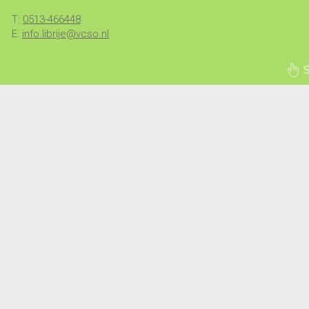
T:
0513-466448
E:
info.librije@vcso.nl