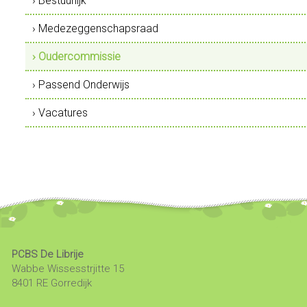
› Bestuurlijk
› Medezeggenschapsraad
› Oudercommissie
› Passend Onderwijs
› Vacatures
PCBS De Librije
Wabbe Wissesstrjitte 15
8401 RE Gorredijk